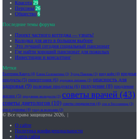
Красота
29
Персоны
26
Общество
6
Последние темы форума
Проект частного коттеджа — узнать!
Колодки для авто в большом выборе
Это лучший сегодня социальный пансионат
Где найти хороший пансионат для пожилых
Инвестиции и консалтинг
Метки
вредные
Екатерина Кашух
(4)
вред кофе
(4)
Елена Соломатина
(3)
Зухра Павлова
(3)
опасность для
гипертония
(6)
продукты
(5)
здоровое питание
(3)
здоровья
(9)
похудение
(8)
полезные продукты
(6)
продление
советы врачей
(43)
жизни
(5)
продление молодости
(3)
советы диетологов
(10)
советы специалистов
(4)
сон и бессонница
(3)
сон и здоровье
(4)
уход за волосами
(3)
© Все права защищены 2026, |
О сайте
Политика конфиденциальности
Карта сайта