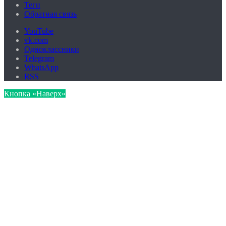
Теги
Обратная связь
YouTube
vk.com
Одноклассники
Telegram
WhatsApp
RSS
Кнопка «Наверх»