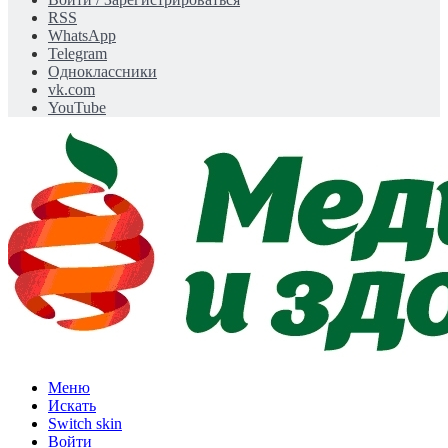
RSS
WhatsApp
Telegram
Одноклассники
vk.com
YouTube
Меню
Искать
Switch skin
Войти