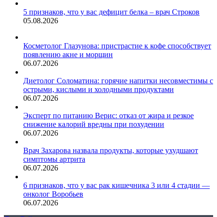
5 признаков, что у вас дефицит белка – врач Строков
05.08.2026
Косметолог Глазунова: пристрастие к кофе способствует
появлению акне и морщин
06.07.2026
Диетолог Соломатина: горячие напитки несовместимы с
острыми, кислыми и холодными продуктами
06.07.2026
Эксперт по питанию Верис: отказ от жира и резкое
снижение калорий вредны при похудении
06.07.2026
Врач Захарова назвала продукты, которые ухудшают
симптомы артрита
06.07.2026
6 признаков, что у вас рак кишечника 3 или 4 стадии —
онколог Воробьев
06.07.2026