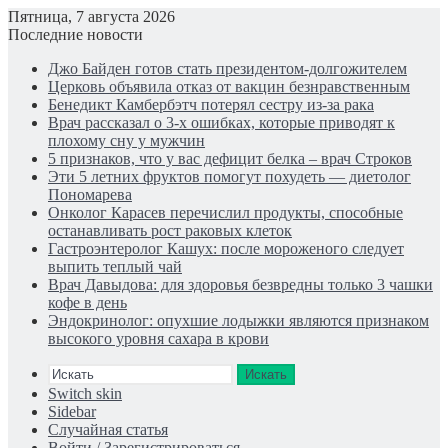
Пятница, 7 августа 2026
Последние новости
Джо Байден готов стать президентом-долгожителем
Церковь объявила отказ от вакцин безнравственным
Бенедикт Камбербэтч потерял сестру из-за рака
Врач рассказал о 3-х ошибках, которые приводят к
плохому сну у мужчин
5 признаков, что у вас дефицит белка – врач Строков
Эти 5 летних фруктов помогут похудеть — диетолог
Пономарева
Онколог Карасев перечислил продукты, способные
останавливать рост раковых клеток
Гастроэнтеролог Кашух: после мороженого следует
выпить теплый чай
Врач Давыдова: для здоровья безвредны только 3 чашки
кофе в день
Эндокринолог: опухшие лодыжки являются признаком
высокого уровня сахара в крови
Искать
Switch skin
Sidebar
Случайная статья
Войти / Зарегистрироваться