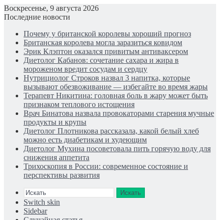
Воскресенье, 9 августа 2026
Последние новости
Почему у британской королевы хороший прогноз
Британская королева могла заразиться ковидом
Эрик Клэптон оказался привитым антиваксером
Диетолог Кабанов: сочетание сахара и жира в
мороженом вредит сосудам и сердцу
Нутрициолог Строков назвал 3 напитка, которые
вызывают обезвоживание — избегайте во время жары
Терапевт Никитина: головная боль в жару может быть
признаком теплового истощения
Врач Бинатова назвала провокаторами старения мучные
продукты и крупы
Диетолог Плотникова рассказала, какой белый хлеб
можно есть диабетикам и худеющим
Диетолог Мухина посоветовала пить горячую воду для
снижения аппетита
Трихоскопия в России: современное состояние и
перспективы развития
Искать
Switch skin
Sidebar
Случайная статья