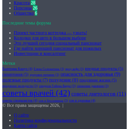
Красота
28
Персоны
26
Общество
6
Последние темы форума
Проект частного коттеджа — узнать!
Колодки для авто в большом выборе
Это лучший сегодня социальный пансионат
Где найти хороший пансионат для пожилых
Инвестиции и консалтинг
Метки
вредные продукты
(5)
Екатерина Кашух
(4)
Елена Соломатина
(3)
вред кофе
(3)
опасность для здоровья
(9)
гипертония
(5)
здоровое питание
(3)
похудение
(8)
полезные продукты
(7)
продление жизни
(5)
продление молодости
(3)
синдром Гийена-Барре
(3)
снижение давления
(3)
советы врачей
(42)
советы диетологов
(11)
советы специалистов
(4)
сон и здоровье
(4)
сон и бессонница
(3)
© Все права защищены 2026, |
О сайте
Политика конфиденциальности
Карта сайта