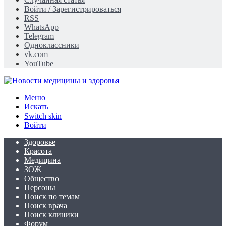
Войти / Зарегистрироваться
RSS
WhatsApp
Telegram
Одноклассники
vk.com
YouTube
Меню
Искать
Switch skin
Войти
Здоровье
Красота
Медицина
ЗОЖ
Общество
Персоны
Поиск по темам
Поиск врача
Поиск клиники
Форум