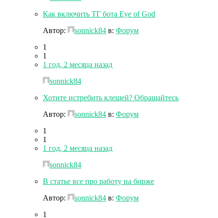
Как включить ТГ бота Eye of God
Автор:
sonnick84
в:
Форум
1
1
1 год, 2 месяца назад
sonnick84
Хотите истребить клещей? Обращайтесь
Автор:
sonnick84
в:
Форум
1
1
1 год, 2 месяца назад
sonnick84
В статье все про работу на бирже
Автор:
sonnick84
в:
Форум
1