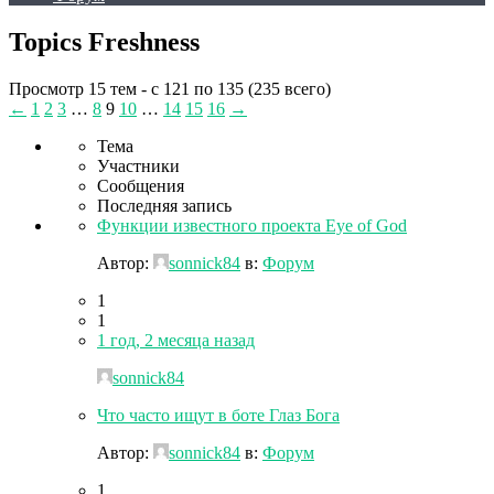
Topics Freshness
Просмотр 15 тем - с 121 по 135 (235 всего)
←
1
2
3
…
8
9
10
…
14
15
16
→
Тема
Участники
Сообщения
Последняя запись
Функции известного проекта Eye of God
Автор:
sonnick84
в:
Форум
1
1
1 год, 2 месяца назад
sonnick84
Что часто ищут в боте Глаз Бога
Автор:
sonnick84
в:
Форум
1