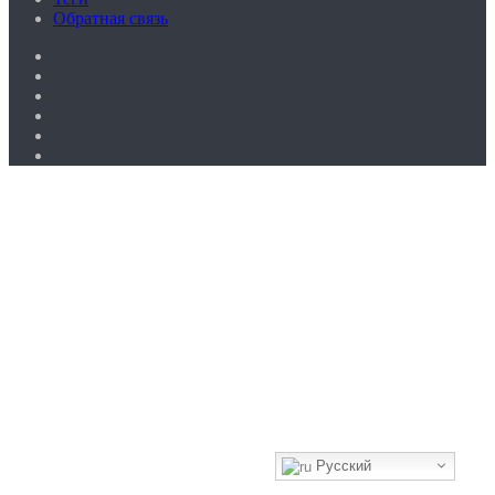
Обратная связь
YouTube
vk.com
Одноклассники
Telegram
WhatsApp
RSS
Кнопка
«Наверх»
Русский