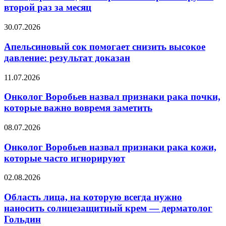
заразился
второй раз за месяц
коронавирусом
второй
Апельсиновый
30.07.2026
раз
сок
за
помогает
Апельсиновый сок помогает снизить высокое
месяц
снизить
давление: результат доказан
высокое
давление:
Онколог
11.07.2026
результат
Воробьев
доказан
назвал
Онколог Воробьев назвал признаки рака почки,
признаки
которые важно вовремя заметить
рака
почки,
Онколог
08.07.2026
которые
Воробьев
важно
назвал
Онколог Воробьев назвал признаки рака кожи,
вовремя
признаки
которые часто игнорируют
заметить
рака
кожи,
Область
02.08.2026
которые
лица,
часто
на
Область лица, на которую всегда нужно
игнорируют
которую
наносить солнцезащитный крем — дерматолог
всегда
Гольдин
нужно