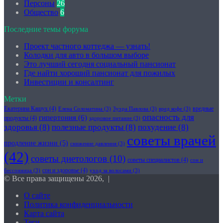
Персоны
26
Общество
6
Последние темы форума
Проект частного коттеджа — узнать!
Колодки для авто в большом выборе
Это лучший сегодня социальный пансионат
Где найти хороший пансионат для пожилых
Инвестиции и консалтинг
Метки
Екатерина Кашух
(4)
вредные
Елена Соломатина
(3)
Зухра Павлова
(3)
вред кофе
(3)
опасность для
гипертония
(6)
продукты
(4)
здоровое питание
(3)
здоровья
(8)
полезные продукты
(8)
похудение
(8)
советы врачей
продление жизни
(5)
снижение давления
(3)
(42)
советы диетологов
(10)
советы специалистов
(4)
сон и
сон и здоровье
(4)
бессонница
(3)
уход за волосами
(3)
© Все права защищены 2026, |
О сайте
Политика конфиденциальности
Карта сайта
Теги