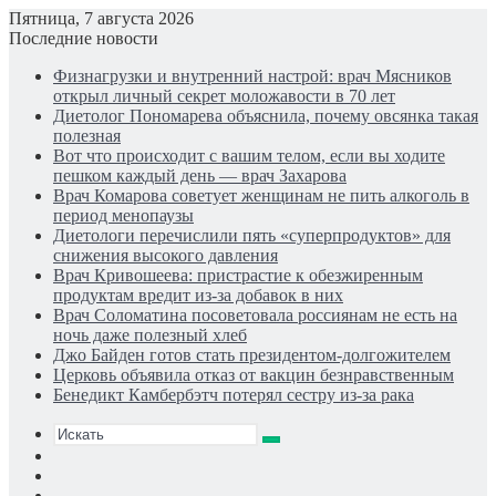
Пятница, 7 августа 2026
Последние новости
Физнагрузки и внутренний настрой: врач Мясников
открыл личный секрет моложавости в 70 лет
Диетолог Пономарева объяснила, почему овсянка такая
полезная
Вот что происходит с вашим телом, если вы ходите
пешком каждый день — врач Захарова
Врач Комарова советует женщинам не пить алкоголь в
период менопаузы
Диетологи перечислили пять «суперпродуктов» для
снижения высокого давления
Врач Кривошеева: пристрастие к обезжиренным
продуктам вредит из-за добавок в них
Врач Соломатина посоветовала россиянам не есть на
ночь даже полезный хлеб
Джо Байден готов стать президентом-долгожителем
Церковь объявила отказ от вакцин безнравственным
Бенедикт Камбербэтч потерял сестру из-за рака
Искать
Switch
skin
Sidebar
Случайная