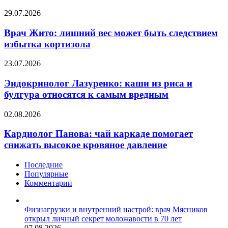
наносить
Врач
29.07.2026
солнцезащитный
Жито:
крем
лишний
Врач Жито: лишний вес может быть следствием
—
вес
дерматолог
избытка кортизола
может
Гольдин
быть
Эндокринолог
23.07.2026
следствием
Лазуренко:
избытка
каши
Эндокринолог Лазуренко: каши из риса и
кортизола
из
булгура относятся к самым вредным
риса
и
Кардиолог
02.08.2026
булгура
Панова:
относятся
чай
Кардиолог Панова: чай каркаде помогает
к
каркаде
снижать высокое кровяное давление
самым
помогает
вредным
снижать
Последние
высокое
Популярные
кровяное
Комментарии
давление
Физнагрузки и внутренний настрой: врач Мясников
открыл личный секрет моложавости в 70 лет
07.08.2026