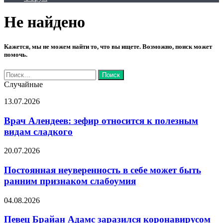
Не найдено
Кажется, мы не можем найти то, что вы ищете. Возможно, поиск может
помочь.
Найти:
Случайные
Врач
13.07.2026
Алендеев:
зефир
Врач Алендеев: зефир относится к полезным
относится
видам сладкого
к
полезным
Постоянная
20.07.2026
видам
неуверенность
сладкого
в
Постоянная неуверенность в себе может быть
себе
ранним признаком слабоумия
может
быть
Певец
04.08.2026
ранним
Брайан
признаком
Адамс
Певец Брайан Адамс заразился коронавирусом
слабоумия