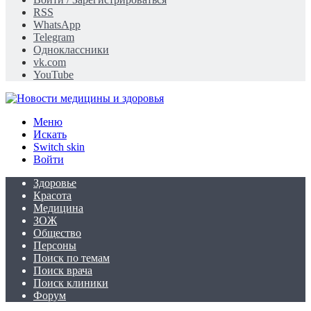
RSS
WhatsApp
Telegram
Одноклассники
vk.com
YouTube
Меню
Искать
Switch skin
Войти
Здоровье
Красота
Медицина
ЗОЖ
Общество
Персоны
Поиск по темам
Поиск врача
Поиск клиники
Форум