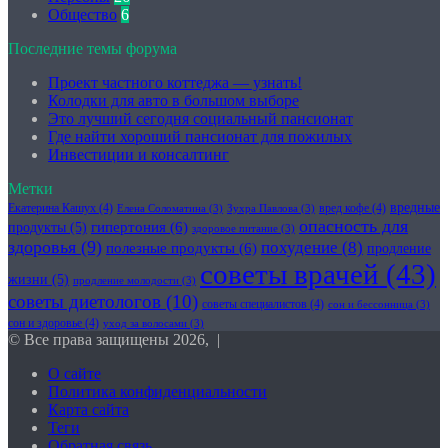
Общество
6
Последние темы форума
Проект частного коттеджа — узнать!
Колодки для авто в большом выборе
Это лучший сегодня социальный пансионат
Где найти хороший пансионат для пожилых
Инвестиции и консалтинг
Метки
вредные
Екатерина Кашух
(4)
вред кофе
(4)
Елена Соломатина
(3)
Зухра Павлова
(3)
опасность для
гипертония
(6)
продукты
(5)
здоровое питание
(3)
здоровья
(9)
похудение
(8)
полезные продукты
(6)
продление
советы врачей
(43)
жизни
(5)
продление молодости
(3)
советы диетологов
(10)
советы специалистов
(4)
сон и бессонница
(3)
сон и здоровье
(4)
уход за волосами
(3)
© Все права защищены 2026, |
О сайте
Политика конфиденциальности
Карта сайта
Теги
Обратная связь