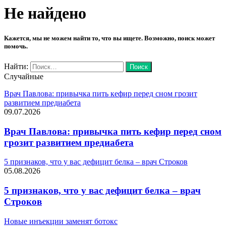
Не найдено
Кажется, мы не можем найти то, что вы ищете. Возможно, поиск может
помочь.
Найти:
Случайные
Врач Павлова: привычка пить кефир перед сном грозит
развитием предиабета
09.07.2026
Врач Павлова: привычка пить кефир перед сном
грозит развитием предиабета
5 признаков, что у вас дефицит белка – врач Строков
05.08.2026
5 признаков, что у вас дефицит белка – врач
Строков
Новые инъекции заменят ботокс