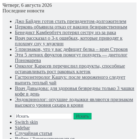
Четверг, 6 августа 2026
Последние новости
Джо Байден готов стать президентом-долгожителем
Церковь объявила отказ от вакцин безнравственным
Бенедикт Камбербэтч потерял сестру из-за рака
Врач рассказал о 3-х ошибках, которые приводят к
плохому сну у мужчин
5 признаков, что у вас дефицит белка – врач Строков
Эти 5 летних фруктов помогут похудеть — диетолог
Пономарева
Онколог Карасев перечислил продукты, способные
останавливать рост раковых клеток
Гастроэнтеролог Кашух: после мороженого следует
выпить теплый чай
Врач Давыдова: для здоровья безвредны только 3 чашки
кофе в день
Эндокринолог: опухшие лодыжки являются признаком
высокого уровня сахара в крови
Искать
Switch skin
Sidebar
Случайная статья
Войти / Зарегистрироваться