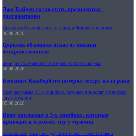
Джо Байден готов стать президентом-
долгожителем
Церковь объявила отказ от вакцин безнравственным
06.08.2026
Церковь объявила отказ от вакцин
безнравственным
Бенедикт Камбербэтч потерял сестру из-за рака
06.08.2026
Бенедикт Камбербэтч потерял сестру из-за рака
Врач рассказал о 3-х ошибках, которые приводят к плохому
сну у мужчин
05.08.2026
Врач рассказал о 3-х ошибках, которые
приводят к плохому сну у мужчин
5 признаков, что у вас дефицит белка – врач Строков