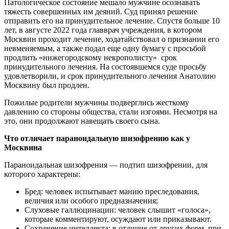
Патологическое состояние мешало мужчине осознавать
тяжесть совершенных им деяний. Суд принял решение
отправить его на принудительное лечение. Спустя больше 10
лет, в августе 2022 года главврач учреждения, в котором
Москвин проходит лечение, ходатайствовал о признании его
невменяемым, а также подал еще одну бумагу с просьбой
продлить «нижегородскому некрополисту» срок
принудительного лечения. На состоявшемся суде просьбу
удовлетворили, и срок принудительного лечения Анатолию
Москвину был продлен.
Пожилые родители мужчины подверглись жесткому
давлению со стороны общества, стали изгоями. Несмотря на
это, они продолжают навещать своего сына.
Что отличает параноидальную шизофрению как у
Москвина
Параноидальная шизофрения — подтип шизофрении, для
которого характерны:
Бред: человек испытывает манию преследования,
величия или особого предназначения;
Слуховые галлюцинации: человек слышит «голоса»,
которые комментируют, осуждают или приказывают.
Сохранение интеллекта: в отличие от других форм, при