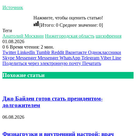
Источник
Нажмите, чтобы оценить статью!
[Итого:
0
Среднее значение:
0
]
Теги
Анатолий Москвин
Нижегородская область
шизофрения
01.08.2026
0
6
Время чтения: 2 мин.
Twitter
LinkedIn
Tumblr
Reddit
Вконтакте
Одноклассники
Skype
Messenger
Messenger
WhatsApp
Telegram
Viber
Line
Поделиться через электронную почту
Печатать
Похожие статьи
Джо Байден готов стать президентом-
долгожителем
06.08.2026
Физнагрузки и внутренний настрой: врач