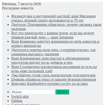
Пятница, 7 августа 2026
Последние новости
Физнагрузки и внутренний настрой: врач Мясников
открыл личный секрет моложавости в 70 лет
Диетолог Пономарева объяснила, почему овсянка такая
полезная
Вот что происходит с вашим телом, если вы ходите
пешком каждый день — врач Захарова
Врач Комарова советует женщинам не пить алкоголь в
период менопаузы
Диетологи перечислили пять «суперпродуктов» для
снижения высокого давления
Врач Кривошеева: пристрастие к обезжиренным
продуктам вредит из-за добавок в них
Врач Соломатина посоветовала россиянам не есть на
ночь даже полезный хлеб
Джо Байден готов стать президентом-долгожителем
Церковь объявила отказ от вакцин безнравственным
Бенедикт Камбербэтч потерял сестру из-за рака
Искать
Switch skin
Sidebar
Случайная статья