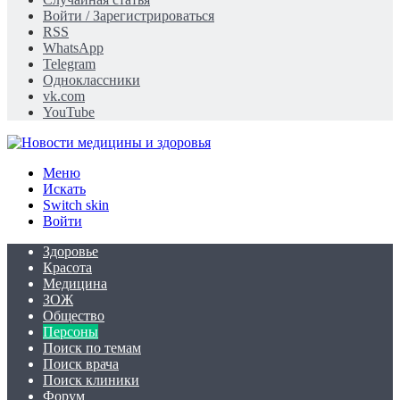
Войти / Зарегистрироваться
RSS
WhatsApp
Telegram
Одноклассники
vk.com
YouTube
Меню
Искать
Switch skin
Войти
Здоровье
Красота
Медицина
ЗОЖ
Общество
Персоны
Поиск по темам
Поиск врача
Поиск клиники
Форум