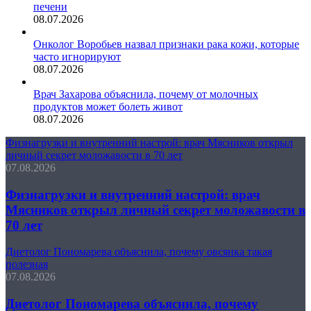
печени
08.07.2026
Онколог Воробьев назвал признаки рака кожи, которые
часто игнорируют
08.07.2026
Врач Захарова объяснила, почему от молочных
продуктов может болеть живот
08.07.2026
Физнагрузки и внутренний настрой: врач Мясников открыл
личный секрет моложавости в 70 лет
07.08.2026
Физнагрузки и внутренний настрой: врач
Мясников открыл личный секрет моложавости в
70 лет
Диетолог Пономарева объяснила, почему овсянка такая
полезная
07.08.2026
Диетолог Пономарева объяснила, почему