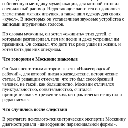
собственную методику мумификации, для которой готовил
специальный раствор. Недостающие части тел он дополнял
элементами мягких игрушек, а также шил одежду для своих
«кукол». В некоторых он устанавливал звуковые устройства с
записями игрушечных голосов.
По словам мужчины, он хотел «оживить» этих детей, с
которыми разговаривал, пел им песни и даже устраивал им
праздники. Он сожалел, что дети так рано ушли из жизни, и
хотел быть для них опекуном.
Что говорили о Москвине знакомые
Он был внештатным автором. газеты «Нижегородский
рабочий», для которой писал краеведческие, исторические
статьи. В редакции отмечали, что это был своеобразный
человек, не такой, как большинство. Москвин отличался
пунктуальностью, обязательностью, считался
принципиальным трезвенником, он практически не шутил и
редко смеялся.
Что случилось после следствия
В результате психолого-психиатрических экспертиз Москвину
диагностировали «шизофрению параноидальной формы».