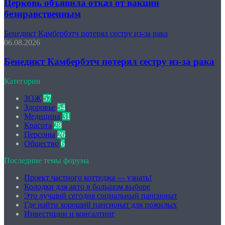
Церковь объявила отказ от вакцин
безнравственным
Бенедикт Камбербэтч потерял сестру из-за рака
06.08.2026
Бенедикт Камбербэтч потерял сестру из-за рака
Категории
ЗОЖ
57
Здоровье
54
Медицина
31
Красота
28
Персоны
26
Общество
6
Последние темы форума
Проект частного коттеджа — узнать!
Колодки для авто в большом выборе
Это лучший сегодня социальный пансионат
Где найти хороший пансионат для пожилых
Инвестиции и консалтинг