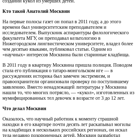
создании кукол из умерших детей.
Кто такой Анатолий Москвин
На первые полосы газет он попал в 2011 году, а до этого
времени был университетским преподавателем и
исследователем. Выпускник аспирантуры филологического
факультета МГУ, он преподавал кельтологию в
Нижегородском лингвистическом университете, владел более
чем десятью языками, публиковал статьи. Одним из
«научных» интересов Москвина были старинные кладбища.
В 2011 году в квартиру Москвина пришла полиция. Поводом
стала его публикация о татаро-монгольском иге — в
рассуждениях историка был замечен экстремизм, и
правоохранители организовали проверку по поступившему
заявлению. Вместо ненадлежащей литературы у Москвина
нашли то, что многих потрясло, — «кукол», изготовленных из
мумифицированных тел девочек в возрасте от 3 до 12 лет.
Что делал Москвин
Оказалось, что научный работник к моменту страшной
находки в его квартире почти десять лет раскапывал могилы
на кладбищах в нескольких российских регионах, он искал
тела недавно похороненных детей. Москвин разработал