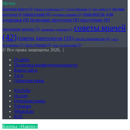
Метки
Екатерина Кашух
(4)
вредные
Елена Соломатина
(3)
Зухра Павлова
(3)
вред кофе
(3)
опасность для
гипертония
(6)
продукты
(4)
здоровое питание
(3)
здоровья
(8)
полезные продукты
(8)
похудение
(8)
советы врачей
продление жизни
(5)
снижение давления
(3)
(42)
советы диетологов
(10)
советы специалистов
(4)
сон и
сон и здоровье
(4)
бессонница
(3)
уход за волосами
(3)
© Все права защищены 2026, |
О сайте
Политика конфиденциальности
Карта сайта
Теги
Обратная связь
YouTube
vk.com
Одноклассники
Telegram
WhatsApp
RSS
Кнопка «Наверх»