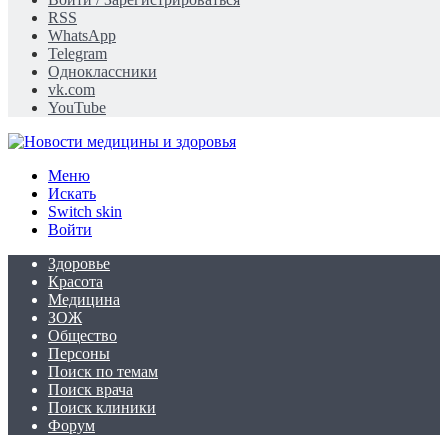
RSS
WhatsApp
Telegram
Одноклассники
vk.com
YouTube
Меню
Искать
Switch skin
Войти
Здоровье
Красота
Медицина
ЗОЖ
Общество
Персоны
Поиск по темам
Поиск врача
Поиск клиники
Форум