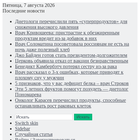
Пятница, 7 августа 2026
Последние новости
Диетологи перечислили пять «суперпродуктов» для
снижения высокого давления
Врач Кривошеева: пристрастие к обезжиренным
продуктам вредит из-за добавок в них
Врач Соломатина посоветовала россиянам не есть на
ночь даже полезный хлеб
Джо Байден готов стать президентом-долгожителем
Церковь объявила отказ от вакцин безнравственным
Бенедикт Камбербэтч потерял сестру из-за рака
Врач рассказал о 3-х ошибках, которые приводят к
плохому сну у мужчин
5 признаков, что у вас дефицит белка – врач Строков
Эти 5 летних фруктов помогут похудеть — диетолог
Пономарева
Онколог Карасев перечислил продукты, способные
останавливать рост раковых клеток
Искать
Switch skin
Sidebar
Случайная статья
Войти / Зарегистрироваться