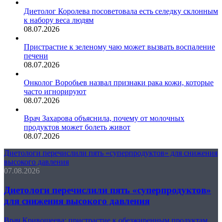
Диетолог Королева посоветовала есть селедку склонным
к набору веса людям
08.07.2026
Пристрастие к зеленому чаю может вызвать воспаление
печени
08.07.2026
Онколог Воробьев назвал признаки рака кожи, которые
часто игнорируют
08.07.2026
Врач Захарова объяснила, почему от молочных
продуктов может болеть живот
08.07.2026
Диетологи перечислили пять «суперпродуктов» для снижения
высокого давления
07.08.2026
Диетологи перечислили пять «суперпродуктов»
для снижения высокого давления
Врач Кривошеева: пристрастие к обезжиренным продуктам