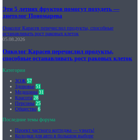
Эти 5 летних фруктов помогут похудеть —
диетолог Пономарева
Онколог Карасев перечислил продукты, способные
останавливать рост раковых клеток
05.08.2026
Онколог Карасев перечислил продукты,
способные останавливать рост раковых клеток
Категории
ЗОЖ
57
Здоровье
51
Медицина
31
Красота
28
Персоны
25
Общество
6
Последние темы форума
Проект частного коттеджа — узнать!
Колодки для авто в большом выборе