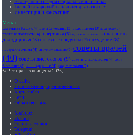
Это лучший сегодня социальный пансионат
Где найти хороший пансионат для пожилых
Инвестиции и консалтинг
Метки
Екатерина Кашух
(4)
Елена Соломатина
(3)
Зухра Павлова
(3)
вред кофе
(3)
опасность
гипертония
(6)
вредные продукты
(4)
здоровое питание
(3)
для здоровья
(8)
похудение
(8)
полезные продукты
(7)
советы врачей
продление жизни
(4)
снижение давления
(3)
(40)
советы диетологов
(9)
советы специалистов
(4)
сон и
сон и здоровье
(4)
бессонница
(3)
уход за волосами
(3)
© Все права защищены 2026, |
О сайте
Политика конфиденциальности
Карта сайта
Теги
Обратная связь
YouTube
vk.com
Одноклассники
Telegram
WhatsApp