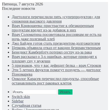
Пятница, 7 августа 2026
Последние новости
Диетологи перечислили пять «суперпродуктов» для
снижения высокого давления
Врач Кривошеева: пристрастие к обезжиренным
продуктам вредит из-за добавок в них
Врач Соломатина посоветовала россиянам не есть на
ночь даже полезный хлеб
Джо Байден готов стать президентом-долгожителем
Церковь объявила отказ от вакцин безнравственным
Бенедикт Камбербэтч потерял сестру из-за рака
Врач рассказал о 3-х ошибках, которые приводят к
плохому сну у мужчин
5 признаков, что у вас дефицит белка – врач Строков
Эти 5 летних фруктов помогут похудеть — диетолог
Пономарева
Онколог Карасев перечислил продукты, способные
останавливать рост раковых клеток
Искать
Switch skin
Sidebar
Случайная статья
Войти / Зарегистрироваться