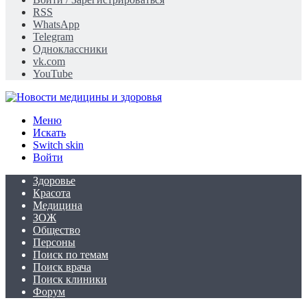
RSS
WhatsApp
Telegram
Одноклассники
vk.com
YouTube
Меню
Искать
Switch skin
Войти
Здоровье
Красота
Медицина
ЗОЖ
Общество
Персоны
Поиск по темам
Поиск врача
Поиск клиники
Форум