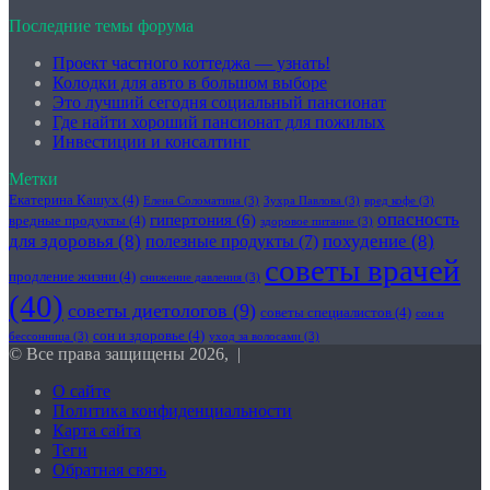
Последние темы форума
Проект частного коттеджа — узнать!
Колодки для авто в большом выборе
Это лучший сегодня социальный пансионат
Где найти хороший пансионат для пожилых
Инвестиции и консалтинг
Метки
Екатерина Кашух
(4)
Елена Соломатина
(3)
Зухра Павлова
(3)
вред кофе
(3)
опасность
гипертония
(6)
вредные продукты
(4)
здоровое питание
(3)
для здоровья
(8)
похудение
(8)
полезные продукты
(7)
советы врачей
продление жизни
(4)
снижение давления
(3)
(40)
советы диетологов
(9)
советы специалистов
(4)
сон и
сон и здоровье
(4)
бессонница
(3)
уход за волосами
(3)
© Все права защищены 2026, |
О сайте
Политика конфиденциальности
Карта сайта
Теги
Обратная связь