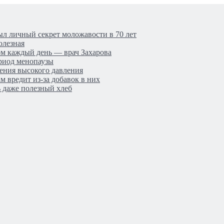
ыл личный секрет моложавости в 70 лет
олезная
ом каждый день — врач Захарова
ериод менопаузы
ения высокого давления
 вредит из-за добавок в них
ь даже полезный хлеб