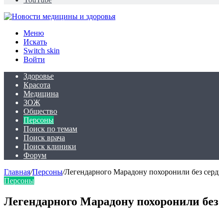
Меню
Искать
Switch skin
Войти
Здоровье
Красота
Медицина
ЗОЖ
Общество
Персоны
Поиск по темам
Поиск врача
Поиск клиники
Форум
Главная
/
Персоны
/
Легендарного Марадону похоронили без серд
Персоны
Легендарного Марадону похоронили без