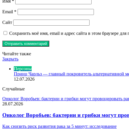
Имя
*
Email
*
Сайт
Сохранить моё имя, email и адрес сайта в этом браузере д
Читайте также
Закрыть
Персоны
Принц Чарльз — главный покровитель альтернативной 
12.07.2026
Случайные
Онколог Воробьев: бактерии и грибки могут провоцировать р
28.07.2026
Онколог Воробьев: бактерии и грибки могут пр
Как снизить риск развития рака за 5 минут: исследование