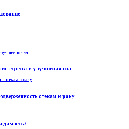
едование
улучшения сна
ия стресса и улучшения сна
ь отекам и раку
одверженность отекам и раку
ходимость?