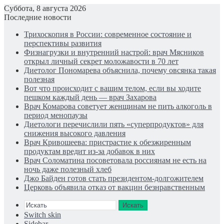
Суббота, 8 августа 2026
Последние новости
Трихоскопия в России: современное состояние и
перспективы развития
Физнагрузки и внутренний настрой: врач Мясников
открыл личный секрет моложавости в 70 лет
Диетолог Пономарева объяснила, почему овсянка такая
полезная
Вот что происходит с вашим телом, если вы ходите
пешком каждый день — врач Захарова
Врач Комарова советует женщинам не пить алкоголь в
период менопаузы
Диетологи перечислили пять «суперпродуктов» для
снижения высокого давления
Врач Кривошеева: пристрастие к обезжиренным
продуктам вредит из-за добавок в них
Врач Соломатина посоветовала россиянам не есть на
ночь даже полезный хлеб
Джо Байден готов стать президентом-долгожителем
Церковь объявила отказ от вакцин безнравственным
Искать
Switch skin
Sidebar