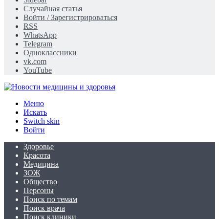
Случайная статья
Войти / Зарегистрироваться
RSS
WhatsApp
Telegram
Одноклассники
vk.com
YouTube
Меню
Искать
Switch skin
Войти
Здоровье
Красота
Медицина
ЗОЖ
Общество
Персоны
Поиск по темам
Поиск врача
Поиск клиники