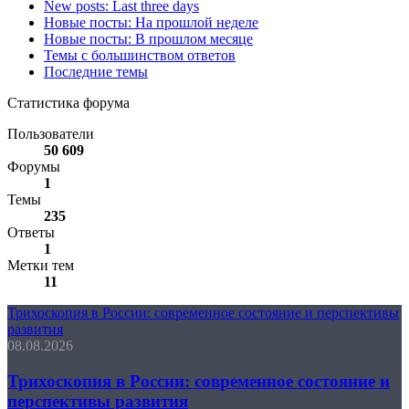
New posts: Last three days
Новые посты: На прошлой неделе
Новые посты: В прошлом месяце
Темы с большинством ответов
Последние темы
Статистика форума
Пользователи
50 609
Форумы
1
Темы
235
Ответы
1
Метки тем
11
Трихоскопия в России: современное состояние и перспективы
развития
08.08.2026
Трихоскопия в России: современное состояние и
перспективы развития