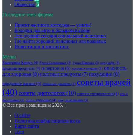
Общество
6
Последние темы форума
Проект частного коттеджа — узнать!
Колодки для авто в большом выборе
Это лучший сегодня социальный пансионат
Где найти хороший пансионат для пожилых
Инвестиции и консалтинг
Метки
Екатерина Кашух
(4)
Елена Соломатина
(3)
Зухра Павлова
(3)
вред кофе
(3)
опасность
гипертония
(6)
вредные продукты
(4)
здоровое питание
(3)
для здоровья
(8)
похудение
(8)
полезные продукты
(7)
советы врачей
продление жизни
(5)
снижение давления
(3)
(40)
советы диетологов
(10)
советы специалистов
(4)
сон и
сон и здоровье
(4)
бессонница
(3)
уход за волосами
(3)
© Все права защищены 2026, |
О сайте
Политика конфиденциальности
Карта сайта
Теги